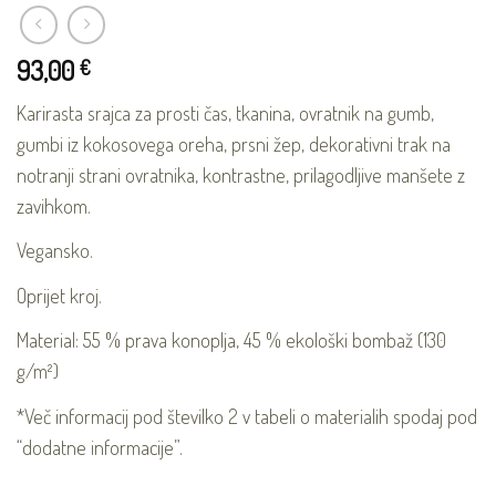
93,00
€
Karirasta srajca za prosti čas, tkanina, ovratnik na gumb,
gumbi iz kokosovega oreha, prsni žep, dekorativni trak na
notranji strani ovratnika, kontrastne, prilagodljive manšete z
zavihkom.
Vegansko.
Oprijet kroj.
Material: 55 % prava konoplja, 45 % ekološki bombaž (130
g/m²)
*Več informacij pod številko 2 v tabeli o materialih spodaj pod
“dodatne informacije”.