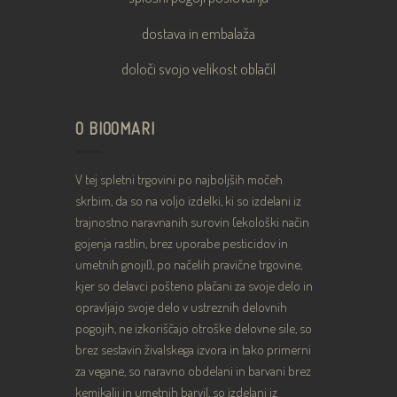
dostava in embalaža
določi svojo velikost oblačil
O BIOOMARI
V tej spletni trgovini po najboljših močeh
skrbim, da so na voljo izdelki, ki so izdelani iz
trajnostno naravnanih surovin (ekološki način
gojenja rastlin, brez uporabe pesticidov in
umetnih gnojil), po načelih pravične trgovine,
kjer so delavci pošteno plačani za svoje delo in
opravljajo svoje delo v ustreznih delovnih
pogojih, ne izkoriščajo otroške delovne sile, so
brez sestavin živalskega izvora in tako primerni
za vegane, so naravno obdelani in barvani brez
kemikalij in umetnih barvil, so izdelani iz