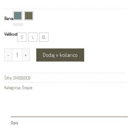
Barva
POČISTI
Velikost
S
L
XL
Karirasta srajca za prosti čas količina
Dodaj v košarico
Šifra:
DH055OEB
Kategorija:
Srajce
Opis